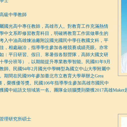
學士
高級中學教師
屬國光高中專任教師，高雄市人。對教育工作充滿熱情
學中文系即修習教育科目，明確將教育工作當做畢生的
即考入中油高雄煉油廠附設國光國民中學任教國文科，平
佳，相處融洽，指導學生參加各種競賽成績亮眼。亦常
如：平日研習、假日、寒暑假各類營隊，高師大國文研
十學分班等），以期能提升專業教學智能。民國81年9月
教師。民國94年2月國光中學轉型為國立中山大學附屬中
期間在民國99年參加臺北市立教育大學舉辦之Grea
學獎競賽，榮獲優等獎。民國106年指導學生參加高雄市國民中
國中組語文領域第一名。團隊金頭腦獎則榮獲2017高雄Maker
管理研究所碩士