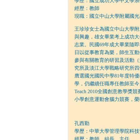
學歷：國立成功大學中文學系
經歷：教師
現職：國立中山大學附屬國光
王珍珍女士為國立中山大學附
與興趣，雄女畢業考上成功大
志業。民國69年成大畢業隨
日以從事教育為樂，師生互動
參與有關教育的研習及活動（
究所及淡江大學戰略研究所四
膺選國光國民中學81年度特優
學，仍繼續任職專任教師至今。
Teach 2010全國創意教
小學創意運動會腦力競賽，榮獲
孔西勤
學歷：中華大學管理學院科技
經歷：教師、組長、主任