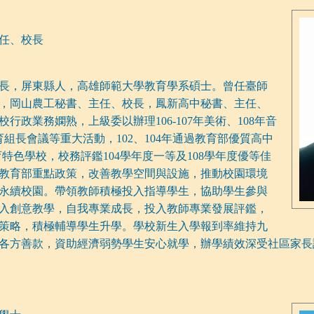
任、校長
長，屏東縣人，高雄師範大學教育學系碩士。曾任臺師
，岡山農工秘書、主任、校長，鳳新高中秘書、主任、
行政業務嫻熟，上級委以辦理106-107年美術、108年音
育組長會議等重大活動，102、104年通過教育部優質高中
教育特色學校，校務評鑑104學年度一等及108學年度優等佳
教育部重點政策，改善教學空間與設施，推動校園環境
永續校園。帶領教師積極投入指導學生，協助學生參與
入創意教學，自我專業成長，投入教師專業發展評鑑，
策略，積極輔導學生升學。學校新生入學報到率維持九
各方善款，資助經濟弱勢學生安心就學，辦學績效深受社區家長