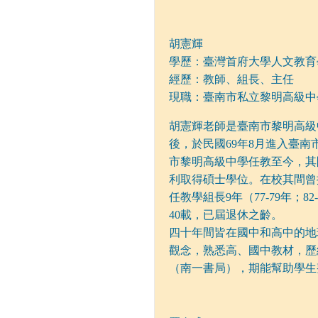
胡憲輝
學歷：臺灣首府大學人文教育
經歷：教師、組長、主任
現職：臺南市私立黎明高級中
胡憲輝老師是臺南市黎明高級
後，於民國69年8月進入臺南
市黎明高級中學任教至今，其
利取得碩士學位。在校其間曾
任教學組長9年（77-79年；8
40載，已屆退休之齡。
四十年間皆在國中和高中的地
觀念，熟悉高、國中教材，歷
（南一書局），期能幫助學生