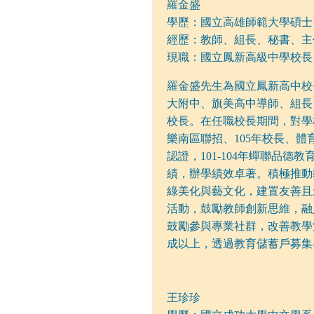
羅金盛
學歷：國立高雄師範大學碩士
經歷：教師、組長、秘書、主
現職：國立鳳新高級中學校長
羅金盛先生為國立鳳新高中校
大附中、旗美高中導師、組長
校長。在任職校長期間，對學校
樂南區聯招、105年校長、體
認證，101-104年蟬聯品德
績，辦學績效卓著。積極推動
綠美化與藝文化，建置友善且
活動，鼓勵教師創新思維，融
鼓勵參與專業社群，改善教學
成以上，透過教育儲蓄戶募集
王珍珍