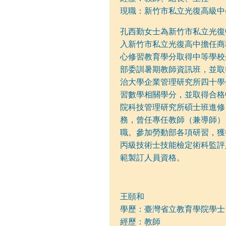
現職：新竹市私立光復高級中
孔西勤女士為新竹市私立光復
入新竹市私立光復高中擔任商
心修習教育學分取得中等學校
部委訓暑期教師資訊班，並取
治大學企業管理研究所四十學
習數學相關學分，並取得合格
院科技管理研究所碩士班進修
務，曾任專任教師（兼導師）
職。參加勞動部各項研習，獲
丙級技術士技能檢定術科監評
範製訂人員資格。
王頤和
學歷：臺灣省立教育學院學士
經歷：教師