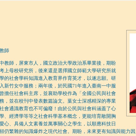
教師
中教師，屏東市人，國立政治大學政治系畢業後，期盼
考上母校研究所，後來還是選擇國立師範大學研究所就
學的社會學科知識進入教育界作育英才，以遂志願。研
進入新竹女中服務；兩年後，於民國71年進入臺南一中服
曾擔任社會科主席，並襄助學校作為「全國公民與社會
務，並在校刊中發表數篇論文。葉女士深感精深的專業
社會通識教育也不可偏廢！由於公民與社會科涵蓋了心
學、經濟學等等之社會科學基本概念，更能培育敞開胸
愛心、具備人文素養並萬事關心之學生，以順應科技日
頻仍繁雜的知識爆炸之現代社會。期盼，未來更有知識與能力因