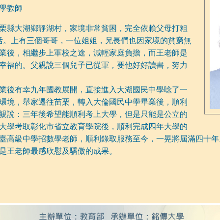
學教師
苗栗縣大湖鄉靜湖村，家境非常貧困，完全依賴父母打粗
活。上有三個哥哥，一位姐姐，兄長們也因家境的貧窮無
業後，相繼步上軍校之途，減輕家庭負擔，而王老師是
幸福的。父親說三個兒子已從軍，要他好好讀書，努力
業後有幸九年國教展開，直接進入大湖國民中學唸了一
環境，舉家遷往苗栗，轉入大倫國民中學畢業後，順利
親說：三年後希望能順利考上大學，但是只能是公立的
大學考取彰化市省立教育學院後，順利完成四年大學的
臺高級中學招數學老師，順利錄取服務至今，一晃將屆滿四十年
是王老師最感欣慰及驕傲的成果。