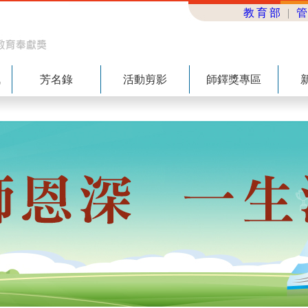
教育部
|
訊
芳名錄
活動剪影
師鐸獎專區