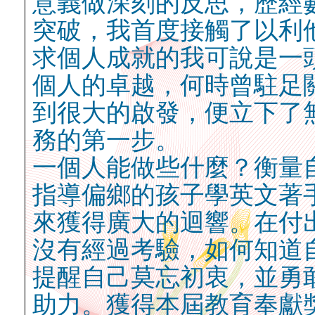
意義做深刻的反思，歷經
突破，我首度接觸了以利
求個人成就的我可說是一
個人的卓越，何時曾駐足
到很大的啟發，便立下了
務的第一步。
一個人能做些什麼？衡量
指導偏鄉的孩子學英文著
來獲得廣大的迴響。在付
沒有經過考驗，如何知道
提醒自己莫忘初衷，並勇
助力。獲得本屆教育奉獻