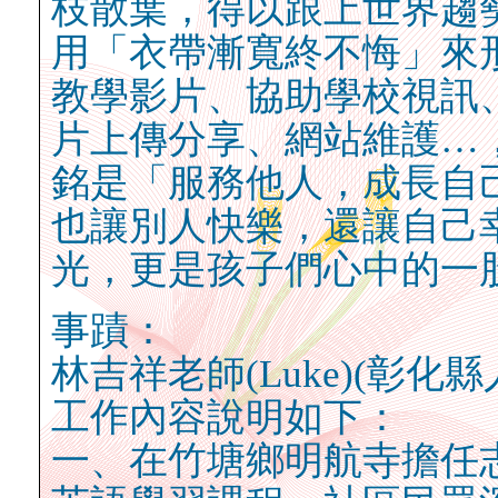
枝散葉，得以跟上世界趨
用「衣帶漸寬終不悔」來
教學影片、協助學校視訊
片上傳分享、網站維護…
銘是「服務他人，成長自
也讓別人快樂，還讓自己
光，更是孩子們心中的一
事蹟：
林吉祥老師(Luke)(彰
工作內容說明如下：
一、在竹塘鄉明航寺擔任